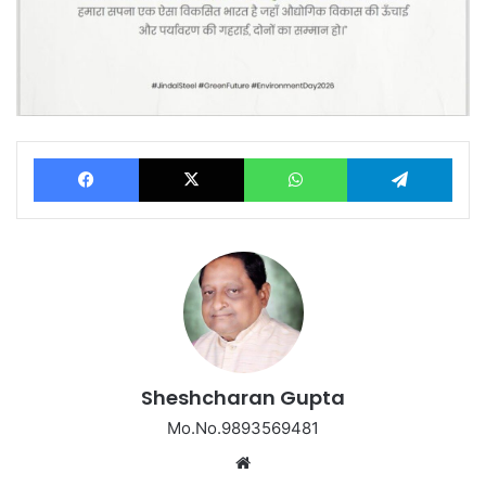
Facebook
X
WhatsApp
Tel
Sheshcharan Gupta
Mo.No.9893569481
Website