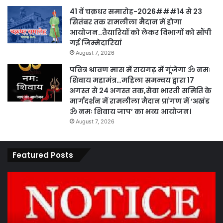
41 वें चक्रधर समारोह-2026###14 से 23
सितंबर तक रामलीला मैदान में होगा
आयोजन..तैयारियों को लेकर विभागों को सौंपी
गई जिम्मेदारियां
August 7, 2026
पवित्र श्रावण मास में रायगढ़ में गूंजेगा ॐ नमः
शिवाय महामंत्र…महिला समन्वय द्वारा 17
अगस्त से 24 अगस्त तक,सेवा भारती समिति के
मार्गदर्शन में रामलीला मैदान प्रांगण में ‘अखंड
ॐ नमः शिवाय जाप’ का भव्य आयोजन।
August 7, 2026
Featured Posts
कार्य
पार
नहीं
एवं
करने
का
पर
प्र
ठेकेदार
के