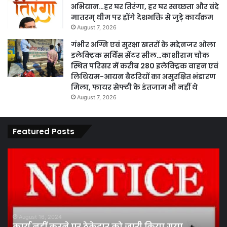
अभियान…हर घर तिरंगा, हर घर स्वच्छता और वंदे
मातरम् थीम पर होंगे देशभक्ति से जुड़े कार्यक्रम
August 7, 2026
गंभीर अग्नि एवं सुरक्षा खतरों के मद्देनजर ओला
इलेक्ट्रिक सर्विस सेंटर सील…काशीराम चौक
स्थित परिसर में करीब 280 इलेक्ट्रिक वाहन एवं
लिथियम-आयन बैटरियों का असुरक्षित भंडारण
मिला, फायर सेफ्टी के इंतजाम भी नहीं थे
August 7, 2026
Featured Posts
पारदर्शिता
एवं
कानूनी
प्रक्रिया
के
तहत
August 13, 2024
पारदर्शिता एवं कानूनी प्रक्रिया के तहत पांच सदस्य
पांच
निर्वाचन मंडल ने कराया सफल चुनाव …श्याम मंडल