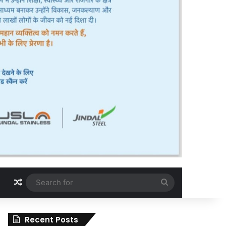
Random Article
Search
for
Recent Posts