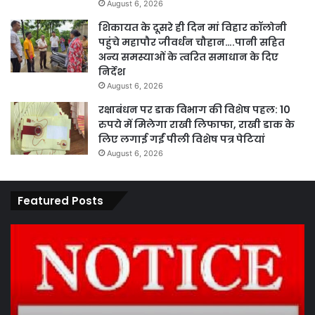
August 6, 2026
शिकायत के दूसरे ही दिन मां विहार कॉलोनी
पहुंचे महापौर जीवर्धन चौहान….पानी सहित
अन्य समस्याओं के त्वरित समाधान के दिए
निर्देश
August 6, 2026
रक्षाबंधन पर डाक विभाग की विशेष पहल: 10
रुपये में मिलेगा राखी लिफाफा, राखी डाक के
लिए लगाई गईं पीली विशेष पत्र पेटियां
August 6, 2026
Featured Posts
कार्य
पार
नहीं
एवं
करने
का
पर
प्र
ठेकेदार
के
को
तह