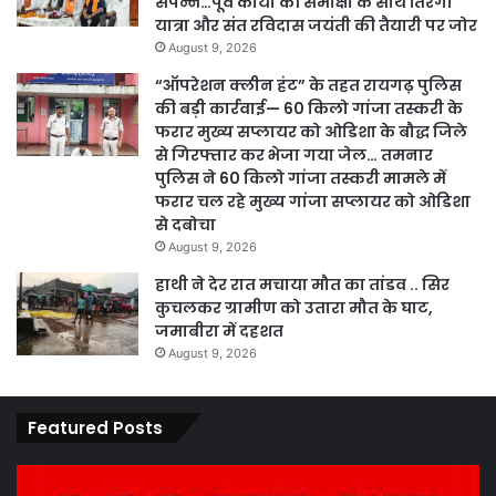
संपन्न…पूर्व कार्यों की समीक्षा के साथ तिरंगा
यात्रा और संत रविदास जयंती की तैयारी पर जोर
August 9, 2026
“ऑपरेशन क्लीन हंट” के तहत रायगढ़ पुलिस
की बड़ी कार्रवाई— 60 किलो गांजा तस्करी के
फरार मुख्य सप्लायर को ओडिशा के बौद्ध जिले
से गिरफ्तार कर भेजा गया जेल… तमनार
पुलिस ने 60 किलो गांजा तस्करी मामले में
फरार चल रहे मुख्य गांजा सप्लायर को ओडिशा
से दबोचा
August 9, 2026
हाथी ने देर रात मचाया मौत का तांडव .. सिर
कुचलकर ग्रामीण को उतारा मौत के घाट,
जमाबीरा में दहशत
August 9, 2026
Featured Posts
कार्य
पारद