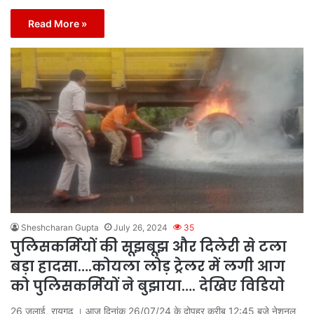
Read More »
Sheshcharan Gupta
July 26, 2024
35
पुलिसकर्मियों की सूझबूझ और दिलेरी से टला
बड़ा हादसा….कोयला लोड़ ट्रेलर में लगी आग
को पुलिसकर्मियों ने बुझाया…. देखिए विडियो
26 जुलाई, रायगढ़ । आज दिनांक 26/07/24 के दोपहर करीब 12:45 बजे नेशनल