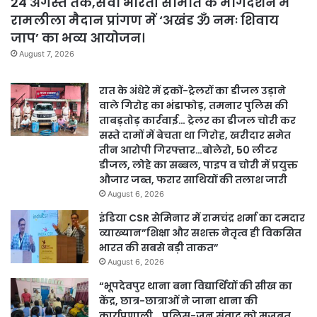
24 अगस्त तक,सेवा भारती समिति के मार्गदर्शन में
रामलीला मैदान प्रांगण में ‘अखंड ॐ नमः शिवाय
जाप’ का भव्य आयोजन।
August 7, 2026
रात के अंधेरे में ट्रकों-ट्रेलरों का डीजल उड़ाने
वाले गिरोह का भंडाफोड़, तमनार पुलिस की
ताबड़तोड़ कार्रवाई… ट्रेलर का डीजल चोरी कर
सस्ते दामों में बेचता था गिरोह, खरीदार समेत
तीन आरोपी गिरफ्तार…बोलेरो, 50 लीटर
डीजल, लोहे का सब्बल, पाइप व चोरी में प्रयुक्त
औजार जब्त, फरार साथियों की तलाश जारी
August 6, 2026
इंडिया CSR सेमिनार में रामचंद्र शर्मा का दमदार
व्याख्यान”शिक्षा और सशक्त नेतृत्व ही विकसित
भारत की सबसे बड़ी ताकत”
August 6, 2026
“भूपदेवपुर थाना बना विद्यार्थियों की सीख का
केंद्र, छात्र-छात्राओं ने जाना थाना की
कार्यप्रणाली… पुलिस-जन संवाद को मजबूत