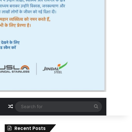
Random Article
Search
for
Recent Posts