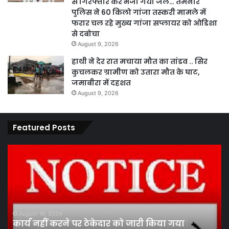
से गिरफ्तार कर भेजा गया जेल… तमनार
पुलिस ने 60 किलो गांजा तस्करी मामले में
फरार चल रहे मुख्य गांजा सप्लायर को ओडिशा
से दबोचा
August 9, 2026
हाथी ने देर रात मचाया मौत का तांडव .. सिर
कुचलकर ग्रामीण को उतारा मौत के घाट,
जमाबीरा में दहशत
August 9, 2026
Featured Posts
पारदर्शिता
एवं
कानूनी
प्रक्रिया
के
तहत
August 13, 2024
पारदर्शिता एवं कानूनी प्रक्रिया के तहत पांच सदस्य
पांच
ा
निर्वाचन मंडल ने कराया सफल चुनाव …श्याम मं
सदस्य