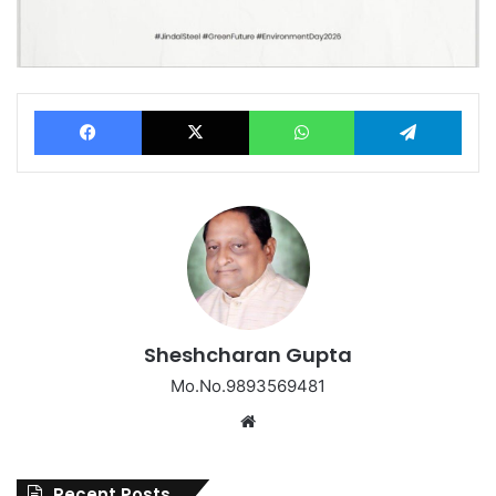
Facebook
X
WhatsApp
Tel
Sheshcharan Gupta
Mo.No.9893569481
Website
Recent Posts