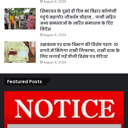
August 6, 2026
शिकायत के दूसरे ही दिन मां विहार कॉलोनी
पहुंचे महापौर जीवर्धन चौहान….पानी सहित
अन्य समस्याओं के त्वरित समाधान के दिए
निर्देश
August 6, 2026
रक्षाबंधन पर डाक विभाग की विशेष पहल: 10
रुपये में मिलेगा राखी लिफाफा, राखी डाक के
लिए लगाई गईं पीली विशेष पत्र पेटियां
August 6, 2026
Featured Posts
कार्य
पार
नहीं
एवं
करने
का
पर
प्र
ठेकेदार
के
को
तह