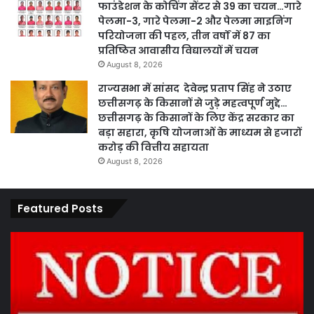
फाउंडेशन के कोचिंग सेंटर से 39 का चयन…गारे
पेलमा-3, गारे पेलमा-2 और पेलमा माइनिंग
परियोजना की पहल, तीन वर्षों में 87 का
प्रतिष्ठित आवासीय विद्यालयों में चयन
August 8, 2026
राज्यसभा में सांसद देवेन्द्र प्रताप सिंह ने उठाए
छत्तीसगढ़ के किसानों से जुड़े महत्वपूर्ण मुद्दे…
छत्तीसगढ़ के किसानों के लिए केंद्र सरकार का
बड़ा सहारा, कृषि योजनाओं के माध्यम से हजारों
करोड़ की वित्तीय सहायता
August 8, 2026
Featured Posts
कार्य
पार
नहीं
एवं
करने
का
पर
प्र
ठेकेदार
के
को
तह