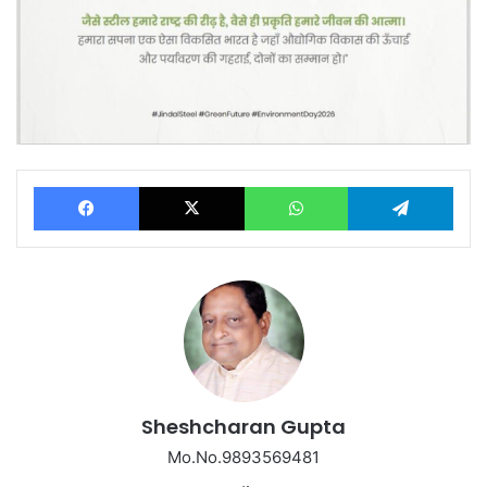
Facebook
X
WhatsApp
Tel
Sheshcharan Gupta
Mo.No.9893569481