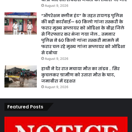
August 9, 2026
“ऑपरेशन क्लीन हंट” के तहत रायगढ़ पुलिस
की बड़ी कार्रवाई— 60 किलो गांजा तस्करी के
फरार मुख्य सप्लायर को ओडिशा के बौद्ध जिले
से गिरफ्तार कर भेजा गया जेल… तमनार
पुलिस ने 60 किलो गांजा तस्करी मामले में
फरार चल रहे मुख्य गांजा सप्लायर को ओडिशा
से दबोचा
August 9, 2026
हाथी ने देर रात मचाया मौत का तांडव .. सिर
कुचलकर ग्रामीण को उतारा मौत के घाट,
जमाबीरा में दहशत
August 9, 2026
Featured Posts
कार्य
पार
नहीं
एवं
करने
का