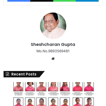
Sheshcharan Gupta
Mo.No.9893569481
Website
Recent Posts