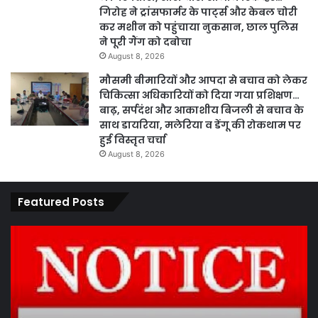
गिरोह ने ट्रांसफार्मर के पार्ट्स और केबल चोरी
कर मशीन को पहुंचाया नुकसान, छाल पुलिस
ने पूरी गैंग को दबोचा
August 8, 2026
मौसमी बीमारियों और आपदा से बचाव को लेकर
चिकित्सा अधिकारियों को दिया गया प्रशिक्षण…
बाढ़, सर्पदंश और आकाशीय बिजली से बचाव के
साथ डायरिया, मलेरिया व डेंगू की रोकथाम पर
हुई विस्तृत चर्चा
August 8, 2026
Featured Posts
पारदर्शिता
वित्
एवं
मंत
कानूनी
ओ.
प्रक्रिया
के
के
पह
तहत
से
August 13, 2024