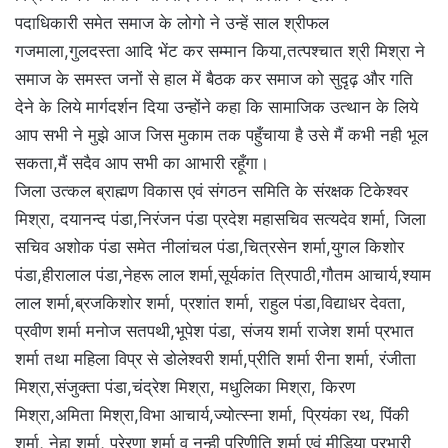
पदाधिकारी समेत समाज के लोगो ने उन्हें साल श्रीफल
गजमाला,गुलदस्ता आदि भेंट कर सम्मान किया,तत्पश्चात श्री मिश्रा ने
समाज के समस्त जनों से हाल में बैठक कर समाज को सुदृढ़ और गति
देने के लिये मार्गदर्शन दिया उन्होंने कहा कि सामाजिक उत्थान के लिये
आप सभी ने मुझे आज जिस मुकाम तक पहुँचाया है उसे मैं कभी नही भूल
सकता,मैं सदैव आप सभी का आभारी रहूँगा।
जिला उत्कल ब्राह्मण विकास एवं संगठन समिति के संरक्षक टिकेश्वर
मिश्रा, दयानन्द पंडा,निरंजन पंडा प्रदेश महासचिव सत्यदेव शर्मा, जिला
सचिव अशोक पंडा समेत नीलांचल पंडा,चित्रसेन शर्मा,युगल किशोर
पंडा,हीरालाल पंडा,नेहरू लाल शर्मा,सूर्यकांत त्रिपाठी,गौतम आचार्य,श्याम
लाल शर्मा,ब्रजकिशोर शर्मा, प्रशांत शर्मा, राहुल पंडा,विद्याधर देवता,
प्रवीण शर्मा मनोज सतपथी,भूपेश पंडा, संजय शर्मा राजेश शर्मा प्रभात
शर्मा तथा महिला विप्र से डोलेश्वरी शर्मा,प्रीति शर्मा रीना शर्मा, रंजीता
मिश्रा,संजुक्ता पंडा,चंद्रेश मिश्रा, मधुलिका मिश्रा, किरण
मिश्रा,अमिता मिश्रा,विभा आचार्य,ज्योत्स्ना शर्मा, प्रियंका रथ, पिंकी
शर्मा, नेहा शर्मा, प्रेरणा शर्मा व नन्ही परिणीति शर्मा एवं मीडिया प्रभारी