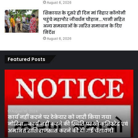
August 6, 2026
शिकायत के दूसरे ही दिन मां विहार कॉलोनी
पहुंचे महापौर जीवर्धन चौहान….पानी सहित
अन्य समस्याओं के त्वरित समाधान के दिए
निर्देश
August 6, 2026
Featured Posts
पारदर्शिता
एवं
कानूनी
प्रक्रिया
के
तहत
August 13, 2024
पारदर्शिता एवं कानूनी 
पांच
पर ठेकेदार को जारी किया गया
निर्वाचन मंडल ने क
सदस्य
 करने की स्थिति पर ब्लैकलिस्टेड एवं
चुनाव में बजरंग (लेन्ध
निर्वाचन
सात करने की दी गई चेतावनी
(वकील) सचिव निर्वा
मंडल
ने