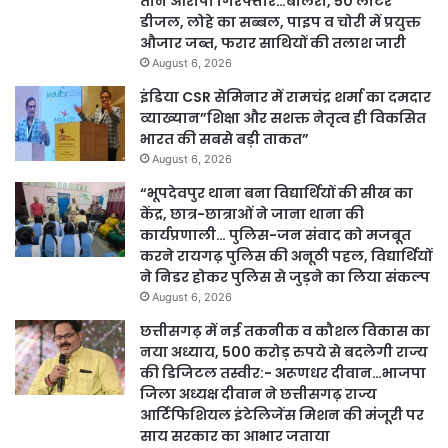
तीन आरोपी गिरफ्तार…बोलेरो, 50 लीटर
डीजल, लोहे का सब्बल, पाइप व चोरी में प्रयुक्त
औजार जब्त, फरार साथियों की तलाश जारी
August 6, 2026
इंडिया CSR सेमिनार में रामचंद्र शर्मा का दमदार
व्याख्यान”शिक्षा और सशक्त नेतृत्व ही विकसित
भारत की सबसे बड़ी ताकत”
August 6, 2026
“भूपदेवपुर थाना बना विद्यार्थियों की सीख का
केंद्र, छात्र-छात्राओं ने जाना थाना की
कार्यप्रणाली… पुलिस-जन संवाद को मजबूत
करने रायगढ़ पुलिस की अनूठी पहल, विद्यार्थियों
ने निडर होकर पुलिस से जुड़ने का लिया संकल्प
August 6, 2026
छत्तीसगढ़ में नई तकनीक व कौशल विकास का
नया अध्याय, 500 करोड़ रुपये से बदलेगी राज्य
की डिजिटल तस्वीर:- अरूणधर दीवान…भाजपा
जिला अध्यक्ष दीवान ने छत्तीसगढ़ राज्य
आर्टिफिशियल इंटेलिजेंस मिशन की मंजूरी पर
साय सरकार का आभार जताया