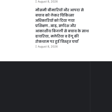
August 8, 2026
मौसमी बीमारियों और आपदा से
बचाव को लेकर चिकित्सा
अधिकारियों को दिया गया
प्रशिक्षण…बाढ़, सर्पदंश और
आकाशीय बिजली से बचाव के साथ
डायरिया, मलेरिया व डेंगू की
रोकथाम पर हुई विस्तृत चर्चा
August 8, 2026
पाँच
महाराजा
पदाधिकारी
श्री
सहित
अग्रसेन
August 10, 2024
पाँच पदाधिकारी सहित 10
10
जयंती
कार्यकारिणी
के
कार्यकारिणी सदस्यों का होगा
सदस्यों
लिए
13 अगस्त को चुनाव …श्याम