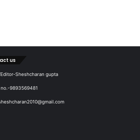
act us
Editor-Sheshcharan gupta
 no.-9893569481
sheshcharan2010@gmail.com