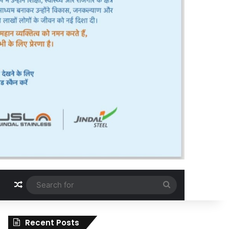
Random Article
Search
for
Recent Posts