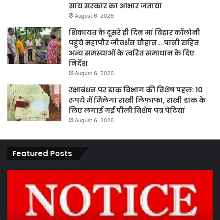
साय सरकार का आभार जताया
August 6, 2026
शिकायत के दूसरे ही दिन मां विहार कॉलोनी
पहुंचे महापौर जीवर्धन चौहान….पानी सहित
अन्य समस्याओं के त्वरित समाधान के दिए
निर्देश
August 6, 2026
रक्षाबंधन पर डाक विभाग की विशेष पहल: 10
रुपये में मिलेगा राखी लिफाफा, राखी डाक के
लिए लगाई गईं पीली विशेष पत्र पेटियां
August 6, 2026
Featured Posts
कार्य
पार
नहीं
एवं
करने
का
पर
प्र
ठेकेदार
के