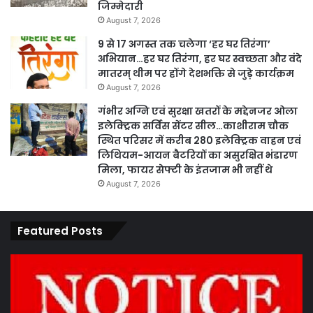
जिम्मेदारी
August 7, 2026
9 से 17 अगस्त तक चलेगा ‘हर घर तिरंगा’
अभियान…हर घर तिरंगा, हर घर स्वच्छता और वंदे
मातरम् थीम पर होंगे देशभक्ति से जुड़े कार्यक्रम
August 7, 2026
गंभीर अग्नि एवं सुरक्षा खतरों के मद्देनजर ओला
इलेक्ट्रिक सर्विस सेंटर सील…काशीराम चौक
स्थित परिसर में करीब 280 इलेक्ट्रिक वाहन एवं
लिथियम-आयन बैटरियों का असुरक्षित भंडारण
मिला, फायर सेफ्टी के इंतजाम भी नहीं थे
August 7, 2026
Featured Posts
कार्य
पार
नहीं
एवं
करने
का
पर
प्र