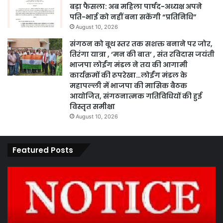
बड़ा फैसला: अब महिला पार्षद-अध्यक्ष अपने
पति-भाई को नहीं बना सकेंगी “प्रतिनिधि”
August 10, 2026
संगठन को बूथ स्तर तक सशक्त बनाने पर जोर,
तिरंगा यात्रा , ‘मन की बात’ , संत रविदास जयंती
भाजपा लोईंग मंडल ने तय की आगामी
कार्यक्रमों की रूपरेखा…लोईंग मंडल के
महापल्ली में भाजपा की मासिक बैठक
आयोजित, संगठनात्मक गतिविधियों की हुई
विस्तृत समीक्षा
August 10, 2026
Featured Posts
पारदर्शिता
एवं
कानूनी
प्रक्रिया
के