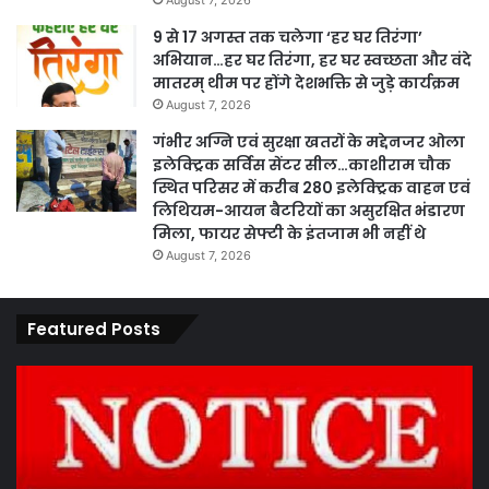
August 7, 2026
9 से 17 अगस्त तक चलेगा ‘हर घर तिरंगा’
अभियान…हर घर तिरंगा, हर घर स्वच्छता और वंदे
मातरम् थीम पर होंगे देशभक्ति से जुड़े कार्यक्रम
August 7, 2026
गंभीर अग्नि एवं सुरक्षा खतरों के मद्देनजर ओला
इलेक्ट्रिक सर्विस सेंटर सील…काशीराम चौक
स्थित परिसर में करीब 280 इलेक्ट्रिक वाहन एवं
लिथियम-आयन बैटरियों का असुरक्षित भंडारण
मिला, फायर सेफ्टी के इंतजाम भी नहीं थे
August 7, 2026
Featured Posts
कार्य
पार
नहीं
एवं
करने
का
पर
प्र
ठेकेदार
के