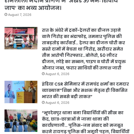
रामलीला मैदान प्रांगण में ‘अखंड ॐ नमः शिवाय
जाप’ का भव्य आयोजन।
August 7, 2026
रात के अंधेरे में ट्रकों-ट्रेलरों का डीजल उड़ाने
वाले गिरोह का भंडाफोड़, तमनार पुलिस की
ताबड़तोड़ कार्रवाई… ट्रेलर का डीजल चोरी कर
सस्ते दामों में बेचता था गिरोह, खरीदार समेत
तीन आरोपी गिरफ्तार…बोलेरो, 50 लीटर
डीजल, लोहे का सब्बल, पाइप व चोरी में प्रयुक्त
औजार जब्त, फरार साथियों की तलाश जारी
August 6, 2026
इंडिया CSR सेमिनार में रामचंद्र शर्मा का दमदार
व्याख्यान”शिक्षा और सशक्त नेतृत्व ही विकसित
भारत की सबसे बड़ी ताकत”
August 6, 2026
“भूपदेवपुर थाना बना विद्यार्थियों की सीख का
केंद्र, छात्र-छात्राओं ने जाना थाना की
कार्यप्रणाली… पुलिस-जन संवाद को मजबूत
करने रायगढ़ पुलिस की अनूठी पहल, विद्यार्थियों