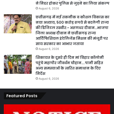
ने निडर होकर पुलिस से जुड़ने का लिया संकल्प
August 6, 2026
छत्तीसगढ़ में नई तकनीक व कौशल विकास का
नया अध्याय, 500 करोड़ रुपये से बदलेगी राज्य
की डिजिटल तस्वीर:- अरूणधर दीवान…भाजपा
जिला अध्यक्ष दीवान ने छत्तीसगढ़ राज्य
आर्टिफिशियल इंटेलिजेंस मिशन की मंजूरी पर
साय सरकार का आभार जताया
August 6, 2026
शिकायत के दूसरे ही दिन मां विहार कॉलोनी
पहुंचे महापौर जीवर्धन चौहान….पानी सहित
अन्य समस्याओं के त्वरित समाधान के दिए
निर्देश
August 6, 2026
Featured Posts
कार्य
पार
नहीं
एवं