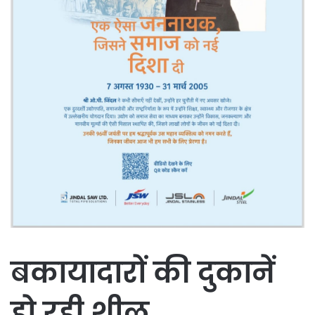
बकायादारों की दुकानें
हो रही शील