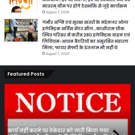
मातरम् थीम पर होंगे देशभक्ति से जुड़े कार्यक्रम
August 7, 2026
गंभीर अग्नि एवं सुरक्षा खतरों के मद्देनजर ओला
इलेक्ट्रिक सर्विस सेंटर सील…काशीराम चौक
स्थित परिसर में करीब 280 इलेक्ट्रिक वाहन एवं
लिथियम-आयन बैटरियों का असुरक्षित भंडारण
मिला, फायर सेफ्टी के इंतजाम भी नहीं थे
August 7, 2026
Featured Posts
कार्य
पार
नहीं
एवं
करने
का
पर
प्र
ठेकेदार
के
को
तह
जारी
पां
August 16, 2024
कार्य नहीं करने पर ठेकेदार को जारी किया गया
किया
सद