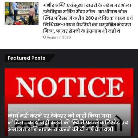
गंभीर अग्नि एवं सुरक्षा खतरों के मद्देनजर ओला
इलेक्ट्रिक सर्विस सेंटर सील…काशीराम चौक
स्थित परिसर में करीब 280 इलेक्ट्रिक वाहन एवं
लिथियम-आयन बैटरियों का असुरक्षित भंडारण
मिला, फायर सेफ्टी के इंतजाम भी नहीं थे
August 7, 2026
Featured Posts
कार्य
पार
नहीं
एवं
करने
का
पर
प्र
ठेकेदार
के
को
तह
जारी
पां
August 16, 2024
कार्य नहीं करने पर ठेकेदार को जारी किया गया
किया
सद
नोटिस… कार्य नहीं करने की स्थिति पर ब्लैकलिस्टेड एवं
गया
निर
अमानत राशि राजसात करने की दी गई चेतावनी
नोटिस…
मं
कार्य
ने