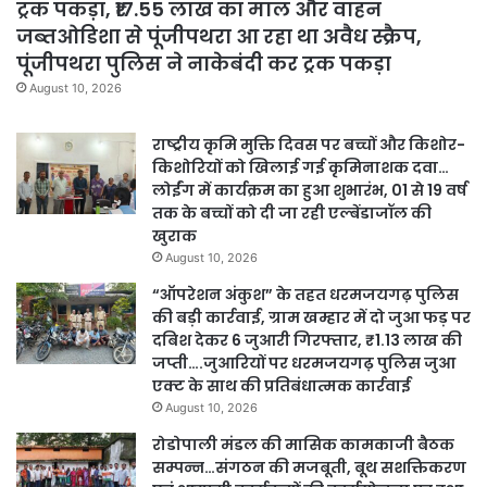
ट्रक पकड़ा, ₹17.55 लाख का माल और वाहन
जब्तओडिशा से पूंजीपथरा आ रहा था अवैध स्क्रैप,
पूंजीपथरा पुलिस ने नाकेबंदी कर ट्रक पकड़ा
August 10, 2026
राष्ट्रीय कृमि मुक्ति दिवस पर बच्चों और किशोर-
किशोरियों को खिलाई गई कृमिनाशक दवा…
लोईंग में कार्यक्रम का हुआ शुभारंभ, 01 से 19 वर्ष
तक के बच्चों को दी जा रही एल्बेंडाजॉल की
खुराक
August 10, 2026
“ऑपरेशन अंकुश” के तहत धरमजयगढ़ पुलिस
की बड़ी कार्रवाई, ग्राम खम्हार में दो जुआ फड़ पर
दबिश देकर 6 जुआरी गिरफ्तार, ₹1.13 लाख की
जप्ती….जुआरियों पर धरमजयगढ़ पुलिस जुआ
एक्ट के साथ की प्रतिबंधात्मक कार्रवाई
August 10, 2026
रोडोपाली मंडल की मासिक कामकाजी बैठक
सम्पन्न…संगठन की मजबूती, बूथ सशक्तिकरण