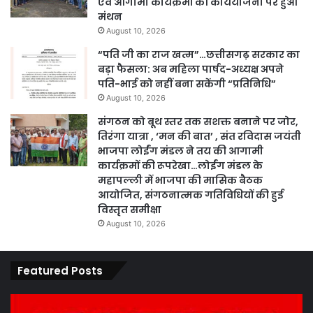
एवं आगामी कार्यक्रमों की कार्ययोजना पर हुआ
मंथन
August 10, 2026
“पति जी का राज खत्म”…छत्तीसगढ़ सरकार का
बड़ा फैसला: अब महिला पार्षद-अध्यक्ष अपने
पति-भाई को नहीं बना सकेंगी “प्रतिनिधि”
August 10, 2026
संगठन को बूथ स्तर तक सशक्त बनाने पर जोर,
तिरंगा यात्रा , ‘मन की बात’ , संत रविदास जयंती
भाजपा लोईंग मंडल ने तय की आगामी
कार्यक्रमों की रूपरेखा…लोईंग मंडल के
महापल्ली में भाजपा की मासिक बैठक
आयोजित, संगठनात्मक गतिविधियों की हुई
विस्तृत समीक्षा
August 10, 2026
Featured Posts
कार्य
पार