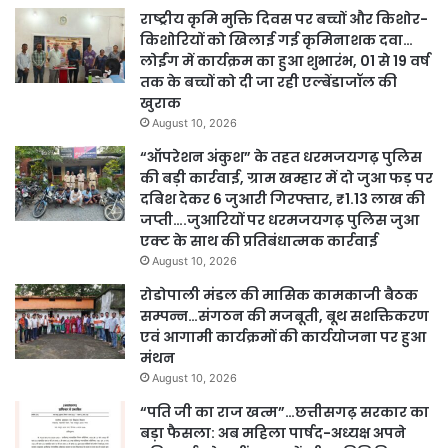
राष्ट्रीय कृमि मुक्ति दिवस पर बच्चों और किशोर-
किशोरियों को खिलाई गई कृमिनाशक दवा…
लोईंग में कार्यक्रम का हुआ शुभारंभ, 01 से 19 वर्ष
तक के बच्चों को दी जा रही एल्बेंडाजॉल की
खुराक
August 10, 2026
“ऑपरेशन अंकुश” के तहत धरमजयगढ़ पुलिस
की बड़ी कार्रवाई, ग्राम खम्हार में दो जुआ फड़ पर
दबिश देकर 6 जुआरी गिरफ्तार, ₹1.13 लाख की
जप्ती….जुआरियों पर धरमजयगढ़ पुलिस जुआ
एक्ट के साथ की प्रतिबंधात्मक कार्रवाई
August 10, 2026
रोडोपाली मंडल की मासिक कामकाजी बैठक
सम्पन्न…संगठन की मजबूती, बूथ सशक्तिकरण
एवं आगामी कार्यक्रमों की कार्ययोजना पर हुआ
मंथन
August 10, 2026
“पति जी का राज खत्म”…छत्तीसगढ़ सरकार का
बड़ा फैसला: अब महिला पार्षद-अध्यक्ष अपने