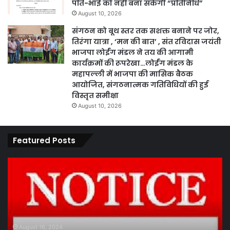
पति-भाई को नहीं बना सकेंगी “प्रतिनिधि”
August 10, 2026
संगठन को बूथ स्तर तक सशक्त बनाने पर जोर,
तिरंगा यात्रा , ‘मन की बात’ , संत रविदास जयंती
भाजपा लोईंग मंडल ने तय की आगामी
कार्यक्रमों की रूपरेखा…लोईंग मंडल के
महापल्ली में भाजपा की मासिक बैठक
आयोजित, संगठनात्मक गतिविधियों की हुई
विस्तृत समीक्षा
August 10, 2026
Featured Posts
कार्य
पार
नहीं
एवं
करने
का
पर
प्र
ठेकेदार
के
को
तह
जारी
पां
August 16, 2024