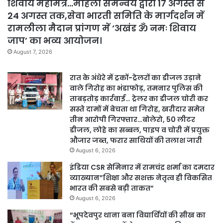
शिवाय महामंत्र…महिला समन्वय द्वारा 17 अगस्त से
24 अगस्त तक,सेवा भारती समिति के मार्गदर्शन में
रामलीला मैदान प्रांगण में ‘अखंड ॐ नमः शिवाय
जाप’ का भव्य आयोजन।
August 7, 2026
रात के अंधेरे में ट्रकों-ट्रेलरों का डीजल उड़ाने
वाले गिरोह का भंडाफोड़, तमनार पुलिस की
ताबड़तोड़ कार्रवाई… ट्रेलर का डीजल चोरी कर
सस्ते दामों में बेचता था गिरोह, खरीदार समेत
तीन आरोपी गिरफ्तार…बोलेरो, 50 लीटर
डीजल, लोहे का सब्बल, पाइप व चोरी में प्रयुक्त
औजार जब्त, फरार साथियों की तलाश जारी
August 6, 2026
इंडिया CSR सेमिनार में रामचंद्र शर्मा का दमदार
व्याख्यान”शिक्षा और सशक्त नेतृत्व ही विकसित
भारत की सबसे बड़ी ताकत”
August 6, 2026
“भूपदेवपुर थाना बना विद्यार्थियों की सीख का