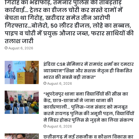
गिरोह का भंडाफोड़, तमनार पुलिस की ताबड़तोड़
कार्रवाई… ट्रेलर का डीजल चोरी कर सस्ते दामों में
बेचता था गिरोह, खरीदार समेत तीन आरोपी
गिरफ्तार…बोलेरो, 50 लीटर डीजल, लोहे का सब्बल,
पाइप व चोरी में प्रयुक्त औजार जब्त, फरार साथियों की
तलाश जारी
August 6, 2026
इंडिया CSR सेमिनार में रामचंद्र शर्मा का दमदार
व्याख्यान”शिक्षा और सशक्त नेतृत्व ही विकसित
भारत की सबसे बड़ी ताकत”
August 6, 2026
“भूपदेवपुर थाना बना विद्यार्थियों की सीख का
केंद्र, छात्र-छात्राओं ने जाना थाना की
कार्यप्रणाली… पुलिस-जन संवाद को मजबूत
करने रायगढ़ पुलिस की अनूठी पहल, विद्यार्थियों
ने निडर होकर पुलिस से जुड़ने का लिया संकल्प
August 6, 2026
छत्तीसगढ़ में नई तकनीक व कौशल विकास का