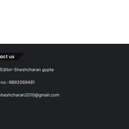
act us
Editor-Sheshcharan gupta
 no.-9893569481
sheshcharan2010@gmail.com