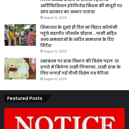
आर्टिफिशियल इंटेलिजेंस मिशन की मंजूरी पर
साय सरकार का आभार जताया
August 6, 2026
शिकायत के दूसरे ही दिन मां विहार कॉलोनी
पहुंचे महापौर जीवर्धन चौहान….पानी सहित
अन्य समस्याओं के त्वरित समाधान के दिए
निर्देश
August 6, 2026
रक्षाबंधन पर डाक विभाग की विशेष पहल: 10
रुपये में मिलेगा राखी लिफाफा, राखी डाक के
लिए लगाई गईं पीली विशेष पत्र पेटियां
August 6, 2026
Featured Posts
कार्य
पार
नहीं
एवं
करने
का
पर
प्र