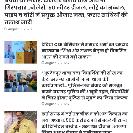
बेचता था गिरोह, खरीदार समेत तीन आरोपी
गिरफ्तार…बोलेरो, 50 लीटर डीजल, लोहे का सब्बल,
पाइप व चोरी में प्रयुक्त औजार जब्त, फरार साथियों की
तलाश जारी
August 6, 2026
इंडिया CSR सेमिनार में रामचंद्र शर्मा का दमदार
व्याख्यान”शिक्षा और सशक्त नेतृत्व ही विकसित
भारत की सबसे बड़ी ताकत”
August 6, 2026
“भूपदेवपुर थाना बना विद्यार्थियों की सीख का
केंद्र, छात्र-छात्राओं ने जाना थाना की
कार्यप्रणाली… पुलिस-जन संवाद को मजबूत
करने रायगढ़ पुलिस की अनूठी पहल, विद्यार्थियों
ने निडर होकर पुलिस से जुड़ने का लिया संकल्प
August 6, 2026
छत्तीसगढ़ में नई तकनीक व कौशल विकास का
नया अध्याय, 500 करोड़ रुपये से बदलेगी राज्य
की डिजिटल तस्वीर:- अरूणधर दीवान…भाजपा
जिला अध्यक्ष दीवान ने छत्तीसगढ़ राज्य