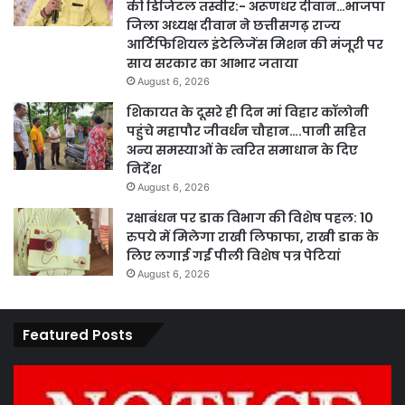
की डिजिटल तस्वीर:- अरूणधर दीवान…भाजपा
जिला अध्यक्ष दीवान ने छत्तीसगढ़ राज्य
आर्टिफिशियल इंटेलिजेंस मिशन की मंजूरी पर
साय सरकार का आभार जताया
August 6, 2026
शिकायत के दूसरे ही दिन मां विहार कॉलोनी
पहुंचे महापौर जीवर्धन चौहान….पानी सहित
अन्य समस्याओं के त्वरित समाधान के दिए
निर्देश
August 6, 2026
रक्षाबंधन पर डाक विभाग की विशेष पहल: 10
रुपये में मिलेगा राखी लिफाफा, राखी डाक के
लिए लगाई गईं पीली विशेष पत्र पेटियां
August 6, 2026
Featured Posts
कार्य
पार
नहीं
एवं