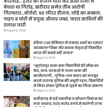
कार्रवाई… ट्रेलर का डीजल चोरी कर सस्ते दामों में
बेचता था गिरोह, खरीदार समेत तीन आरोपी
गिरफ्तार…बोलेरो, 50 लीटर डीजल, लोहे का सब्बल,
पाइप व चोरी में प्रयुक्त औजार जब्त, फरार साथियों की
तलाश जारी
August 6, 2026
इंडिया CSR सेमिनार में रामचंद्र शर्मा का दमदार
व्याख्यान”शिक्षा और सशक्त नेतृत्व ही विकसित
भारत की सबसे बड़ी ताकत”
August 6, 2026
“भूपदेवपुर थाना बना विद्यार्थियों की सीख का
केंद्र, छात्र-छात्राओं ने जाना थाना की
कार्यप्रणाली… पुलिस-जन संवाद को मजबूत
करने रायगढ़ पुलिस की अनूठी पहल, विद्यार्थियों
ने निडर होकर पुलिस से जुड़ने का लिया संकल्प
August 6, 2026
छत्तीसगढ़ में नई तकनीक व कौशल विकास का
नया अध्याय, 500 करोड़ रुपये से बदलेगी राज्य