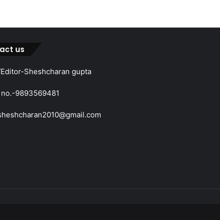
act us
Editor-Sheshcharan gupta
 no.-9893569481
sheshcharan2010@gmail.com