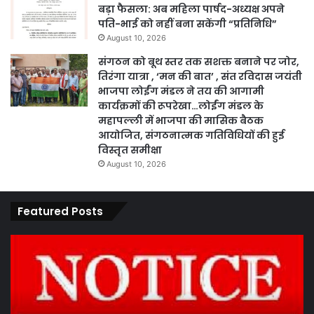
बड़ा फैसला: अब महिला पार्षद-अध्यक्ष अपने
पति-भाई को नहीं बना सकेंगी “प्रतिनिधि”
August 10, 2026
संगठन को बूथ स्तर तक सशक्त बनाने पर जोर,
तिरंगा यात्रा , ‘मन की बात’ , संत रविदास जयंती
भाजपा लोईंग मंडल ने तय की आगामी
कार्यक्रमों की रूपरेखा…लोईंग मंडल के
महापल्ली में भाजपा की मासिक बैठक
आयोजित, संगठनात्मक गतिविधियों की हुई
विस्तृत समीक्षा
August 10, 2026
Featured Posts
कार्य
पार
नहीं
एवं
करने
का
पर
प्र
ठेकेदार
के