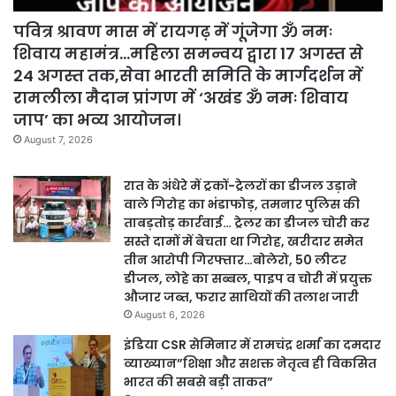
पवित्र श्रावण मास में रायगढ़ में गूंजेगा ॐ नमः
शिवाय महामंत्र…महिला समन्वय द्वारा 17 अगस्त से
24 अगस्त तक,सेवा भारती समिति के मार्गदर्शन में
रामलीला मैदान प्रांगण में ‘अखंड ॐ नमः शिवाय
जाप’ का भव्य आयोजन।
August 7, 2026
रात के अंधेरे में ट्रकों-ट्रेलरों का डीजल उड़ाने
वाले गिरोह का भंडाफोड़, तमनार पुलिस की
ताबड़तोड़ कार्रवाई… ट्रेलर का डीजल चोरी कर
सस्ते दामों में बेचता था गिरोह, खरीदार समेत
तीन आरोपी गिरफ्तार…बोलेरो, 50 लीटर
डीजल, लोहे का सब्बल, पाइप व चोरी में प्रयुक्त
औजार जब्त, फरार साथियों की तलाश जारी
August 6, 2026
इंडिया CSR सेमिनार में रामचंद्र शर्मा का दमदार
व्याख्यान”शिक्षा और सशक्त नेतृत्व ही विकसित
भारत की सबसे बड़ी ताकत”