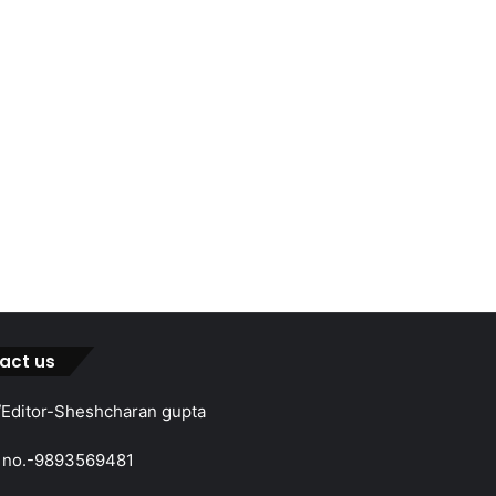
act us
Editor-Sheshcharan gupta
 no.-9893569481