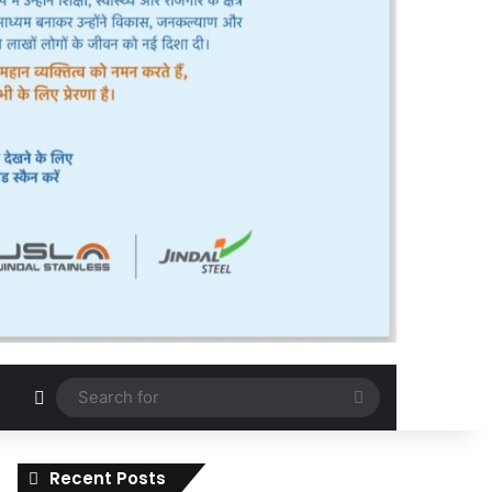
Random Article
Search
for
Recent Posts