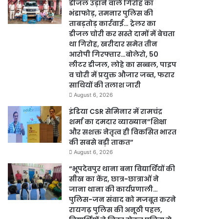
डीजल उड़ाने वाले गिरोह का
भंडाफोड़, तमनार पुलिस की
ताबड़तोड़ कार्रवाई… ट्रेलर का
डीजल चोरी कर सस्ते दामों में बेचता
था गिरोह, खरीदार समेत तीन
आरोपी गिरफ्तार…बोलेरो, 50
लीटर डीजल, लोहे का सब्बल, पाइप
व चोरी में प्रयुक्त औजार जब्त, फरार
साथियों की तलाश जारी
August 6, 2026
इंडिया CSR सेमिनार में रामचंद्र
शर्मा का दमदार व्याख्यान”शिक्षा
और सशक्त नेतृत्व ही विकसित भारत
की सबसे बड़ी ताकत”
August 6, 2026
“भूपदेवपुर थाना बना विद्यार्थियों की
सीख का केंद्र, छात्र-छात्राओं ने
जाना थाना की कार्यप्रणाली…
पुलिस-जन संवाद को मजबूत करने
रायगढ़ पुलिस की अनूठी पहल,