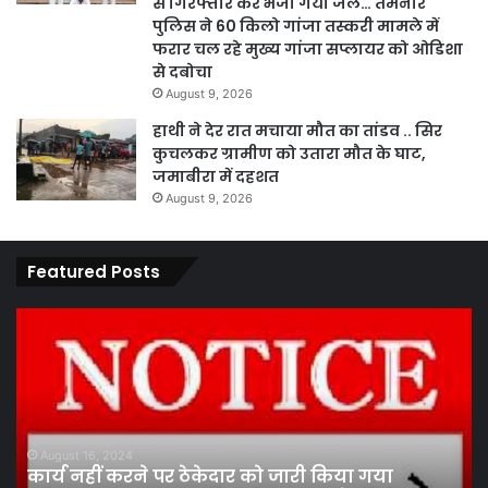
से गिरफ्तार कर भेजा गया जेल… तमनार
पुलिस ने 60 किलो गांजा तस्करी मामले में
फरार चल रहे मुख्य गांजा सप्लायर को ओडिशा
से दबोचा
August 9, 2026
हाथी ने देर रात मचाया मौत का तांडव .. सिर
कुचलकर ग्रामीण को उतारा मौत के घाट,
जमाबीरा में दहशत
August 9, 2026
Featured Posts
कार्य
पार
नहीं
एवं
करने
का
पर
प्र
ठेकेदार
के
को
तह
जारी
पां
August 16, 2024
कार्य नहीं करने पर ठेकेदार को जारी किया गया
किया
सद