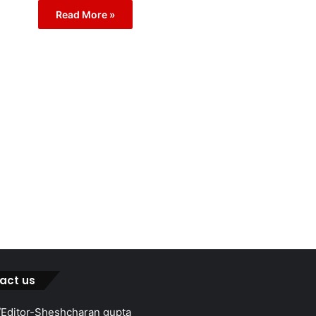
Read More »
act us
Editor-Sheshcharan gupta