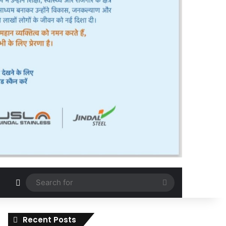
Random Article
Search
for
Recent Posts