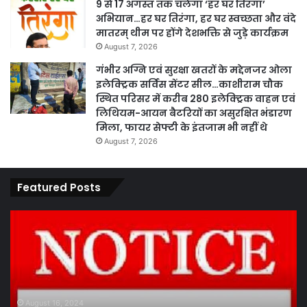
9 से 17 अगस्त तक चलेगा ‘हर घर तिरंगा’
अभियान…हर घर तिरंगा, हर घर स्वच्छता और वंदे
मातरम् थीम पर होंगे देशभक्ति से जुड़े कार्यक्रम
August 7, 2026
गंभीर अग्नि एवं सुरक्षा खतरों के मद्देनजर ओला
इलेक्ट्रिक सर्विस सेंटर सील…काशीराम चौक
स्थित परिसर में करीब 280 इलेक्ट्रिक वाहन एवं
लिथियम-आयन बैटरियों का असुरक्षित भंडारण
मिला, फायर सेफ्टी के इंतजाम भी नहीं थे
August 7, 2026
Featured Posts
कार्य
पार
नहीं
एवं
करने
का
पर
प्र
ठेकेदार
के
को
तह
जारी
पां
August 16, 2024