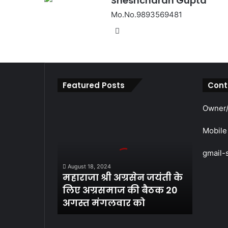
Sheshcharan Gupta
Mo.No.9893569481
Website
Featured Posts
Cont
महाराजा
Owner/
श्री
अग्रसेन
Mobile
जयंती
के
gmail-
लिए
August 18, 2024
अग्रसमाज
महाराजा श्री अग्रसेन जयंती के
की
लिए अग्रसमाज की बैठक 20
बैठक
अगस्त मंगलवार को
20
अगस्त
मंगलवार