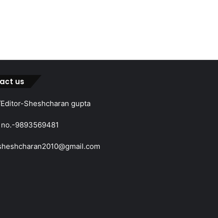
act us
Editor-Sheshcharan gupta
 no.-9893569481
sheshcharan2010@gmail.com