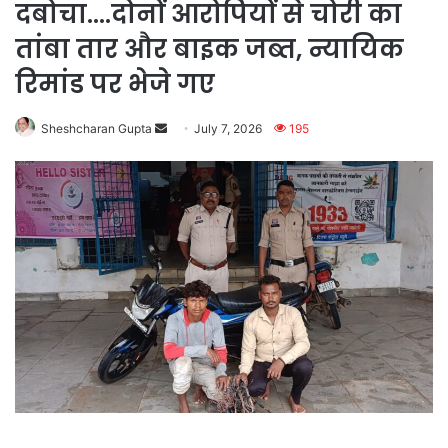
दबोचा….दोनों आरोपियों से चोरी का
तांबा तार और बाइक जब्त, न्यायिक
रिमांड पर भेजे गए
Send
Sheshcharan Gupta
July 7, 2026
195
an
email