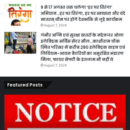
9 से 17 अगस्त तक चलेगा ‘हर घर तिरंगा’
अभियान…हर घर तिरंगा, हर घर स्वच्छता और वंदे
मातरम् थीम पर होंगे देशभक्ति से जुड़े कार्यक्रम
August 7, 2026
गंभीर अग्नि एवं सुरक्षा खतरों के मद्देनजर ओला
इलेक्ट्रिक सर्विस सेंटर सील…काशीराम चौक
स्थित परिसर में करीब 280 इलेक्ट्रिक वाहन एवं
लिथियम-आयन बैटरियों का असुरक्षित भंडारण
मिला, फायर सेफ्टी के इंतजाम भी नहीं थे
August 7, 2026
Featured Posts
पारदर्शिता
एवं
कानूनी
प्रक्रिया
के
तहत
August 13, 2024