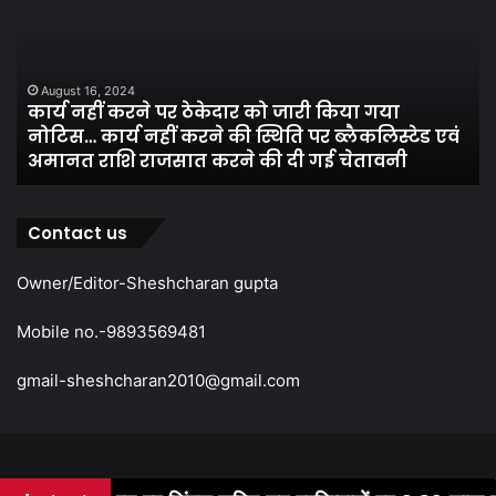
पर
प्र
ठेकेदार
के
को
तह
जारी
पां
August 16, 2024
कार्य नहीं करने पर ठेकेदार को जारी किया गया
किया
सद
नोटिस… कार्य नहीं करने की स्थिति पर ब्लैकलिस्टेड एवं
गया
निर
अमानत राशि राजसात करने की दी गई चेतावनी
नोटिस…
मं
कार्य
ने
नहीं
कर
करने
स
Contact us
की
चु
स्थिति
…
Owner/Editor-Sheshcharan gupta
पर
श्य
ब्लैकलिस्टेड
मं
Mobile no.-9893569481
एवं
चु
अमानत
में
gmail-sheshcharan2010@gmail.com
राशि
बज
राजसात
(ले
करने
अध्
की
व
दी
सु