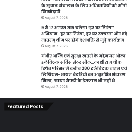
के सुचारू संचालन के लिए अधिकारियों को सौंपी
जिम्मेदारी
August 7, 2026
9 से 17 अगस्त तक चलेगा ‘हर घर तिरंगा’
अभियान…हर घर तिरंगा, हर घर स्वच्छता और वंदे
मातरम् थीम पर होंगे देशभक्ति से जुड़े कार्यक्रम
August 7, 2026
गंभीर अग्नि एवं सुरक्षा खतरों के मद्देनजर ओला
इलेक्ट्रिक सर्विस सेंटर सील…काशीराम चौक
स्थित परिसर में करीब 280 इलेक्ट्रिक वाहन एवं
लिथियम-आयन बैटरियों का असुरक्षित भंडारण
मिला, फायर सेफ्टी के इंतजाम भी नहीं थे
August 7, 2026
Featured Posts
कार्य
पार
नहीं
एवं
करने
का