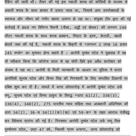
पैकिंग की जाती थी। तैयार की गई इस नकली शराब को कोचियों के माध्यम से
असली शराब के साथ बाजार में उतारा जाता था, जिससे आम उपभोक्ताओं के
स्वास्थ्य और जीवन को गंभीर खतरा उत्पन्न हो रहा था। संयुक्त टीम द्वारा की गई
कार्रवाई में 869 नग विभिन्न पैमानों (पौव्वा, अद्धी एवं बोतल) की लगभग 240
लीटर नकली शराब के साथ शराब ढक्कन, स्प्रिट के ड्रम, केटली, खाली
बोतलें जब्त की गई है, नकली शराब के बिक्री से *लगभग 2 लाख 16 हजार
245 रुपये* का मुनाफा होना बताये हैं । आरोपी दुष्यंत पटेल ने पूछताछ में यह
भी स्वीकार किया कि कोरोना काल से वह चोरी-छिपे इस अवैध कारोबार को
अंजाम दे रहा था। आरोपी से मिली जानकारी के आधार पर पुलिस ने फरार
आरोपियों सुभाष पटेल और विनय सिंह की गिरफ्तारी के लिए संभावित ठिकानों पर
दबिश शुरू कर दी है। मामले में थाना कोतरारोड़ में आरोपी दुष्यंत पटेल उर्फ
पप्पू, सुभाष पटेल एवं विनय ठाकुर के विरुद्ध *धारा 61(2), 336(3),
336(4), 340(2), 275 भारतीय न्याय संहिता तथा आबकारी अधिनियम की
धारा 34(2), 36-च 34(1)(क)(ख) एवं 59-क* के तहत अपराध पंजीबद्ध
कर विवेचना प्रारंभ की गई है। गिरफ्तार आरोपी दुष्यंत पटेल उर्फ पप्पू पिता
पुरुषोत्तम पटेल, उम्र 47 वर्ष, निवासी ग्राम धनागर, थाना कोतरारोड़ को