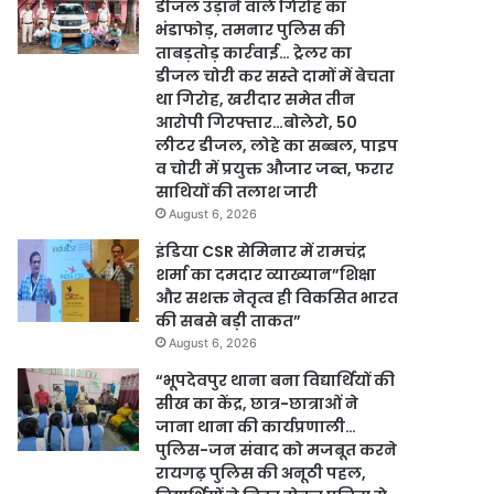
डीजल उड़ाने वाले गिरोह का
भंडाफोड़, तमनार पुलिस की
ताबड़तोड़ कार्रवाई… ट्रेलर का
डीजल चोरी कर सस्ते दामों में बेचता
था गिरोह, खरीदार समेत तीन
आरोपी गिरफ्तार…बोलेरो, 50
लीटर डीजल, लोहे का सब्बल, पाइप
व चोरी में प्रयुक्त औजार जब्त, फरार
साथियों की तलाश जारी
August 6, 2026
इंडिया CSR सेमिनार में रामचंद्र
शर्मा का दमदार व्याख्यान”शिक्षा
और सशक्त नेतृत्व ही विकसित भारत
की सबसे बड़ी ताकत”
August 6, 2026
“भूपदेवपुर थाना बना विद्यार्थियों की
सीख का केंद्र, छात्र-छात्राओं ने
जाना थाना की कार्यप्रणाली…
पुलिस-जन संवाद को मजबूत करने
रायगढ़ पुलिस की अनूठी पहल,