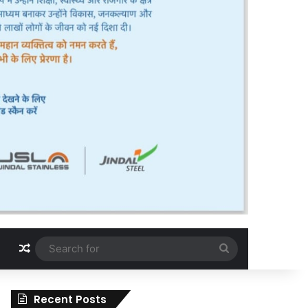
Random Article
Search
for
Recent Posts