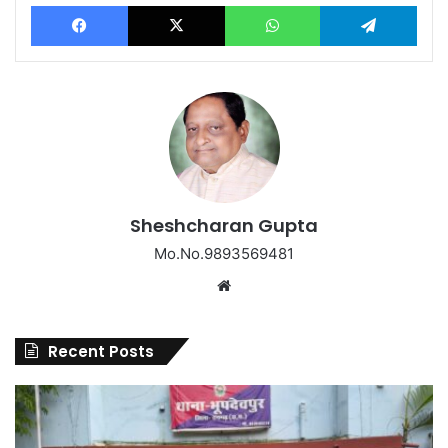
Facebook
X
WhatsApp
Tel
Sheshcharan Gupta
Mo.No.9893569481
Website
Recent Posts