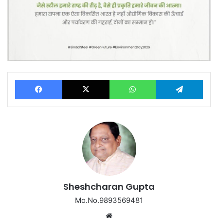
Facebook
X
WhatsApp
Tel
Sheshcharan Gupta
Mo.No.9893569481
Website