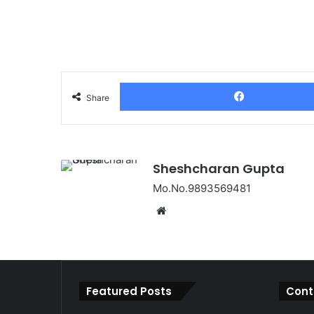
Share
Sheshcharan Gupta
Mo.No.9893569481
Website
Featured Posts
Cont