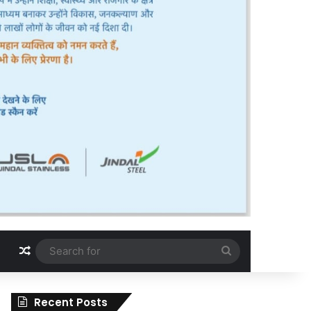
Random Article
Search
for
Recent Posts