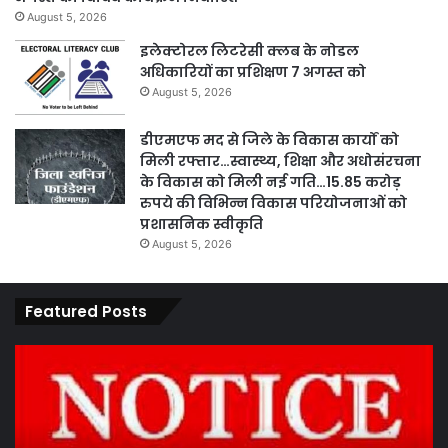
August 5, 2026
इलेक्टोरल लिटरेसी क्लब के नोडल
अधिकारियों का प्रशिक्षण 7 अगस्त को
August 5, 2026
डीएमएफ मद से जिले के विकास कार्यों को
मिली रफ्तार…स्वास्थ्य, शिक्षा और अधोसंरचना
के विकास को मिली नई गति…15.85 करोड़
रुपये की विभिन्न विकास परियोजनाओं को
प्रशासनिक स्वीकृति
August 5, 2026
Featured Posts
पारदर्शिता
वित्
एवं
मंत
कानूनी
ओ.
प्रक्रिया
के
के
पह