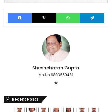
Facebook
X
WhatsApp
Tel
Sheshcharan Gupta
Mo.No.9893569481
Website
Recent Posts