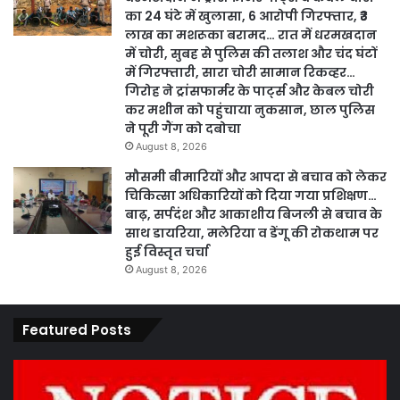
का 24 घंटे में खुलासा, 6 आरोपी गिरफ्तार, ₹3
लाख का मशरूका बरामद… रात में धरमखदान
में चोरी, सुबह से पुलिस की तलाश और चंद घंटों
में गिरफ्तारी, सारा चोरी सामान रिकव्हर…
गिरोह ने ट्रांसफार्मर के पार्ट्स और केबल चोरी
कर मशीन को पहुंचाया नुकसान, छाल पुलिस
ने पूरी गैंग को दबोचा
August 8, 2026
मौसमी बीमारियों और आपदा से बचाव को लेकर
चिकित्सा अधिकारियों को दिया गया प्रशिक्षण…
बाढ़, सर्पदंश और आकाशीय बिजली से बचाव के
साथ डायरिया, मलेरिया व डेंगू की रोकथाम पर
हुई विस्तृत चर्चा
August 8, 2026
Featured Posts
पारदर्शिता
व
एवं
म