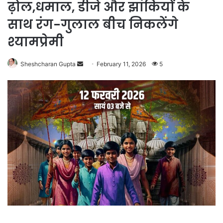
ढ़ोल,धमाल, डीजे और झांकियों के
साथ रंग-गुलाल बीच निकलेंगे
श्यामप्रेमी
Send
Sheshcharan Gupta
February 11, 2026
5
an
email